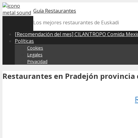
Skip
Guía Restaurantes
to
content
Los mejores restaurantes de Euskadi
[Recomendación del mes] CILANTROPO Comida Mexic
Políticas
Cookies
Legales
Privacidad
Restaurantes en Pradejón provincia d