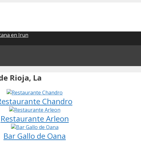
ana en Irun
e Rioja, La
Restaurante Chandro
Restaurante Arleon
Bar Gallo de Oana