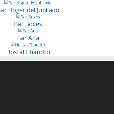
ar Hogar del Jubilado
Bar Boxes
Bar Ana
Hostal Chandro