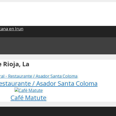
ana en Irun
 Rioja, La
Restaurante / Asador Santa Coloma
Café Matute