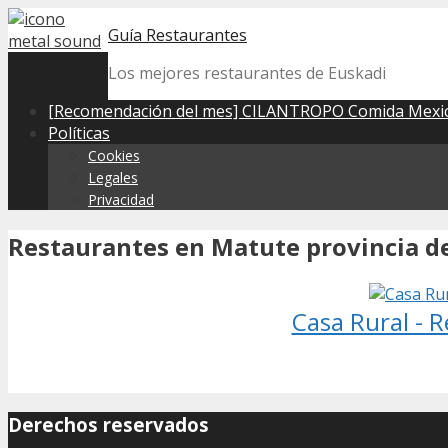
Skip
Guía Restaurantes
to
content
Los mejores restaurantes de Euskadi
[Recomendación del mes] CILANTROPO Comida Mexic
Políticas
Cookies
Legales
Privacidad
Restaurantes en Matute provincia de
Casa Rural - 
Derechos reservados