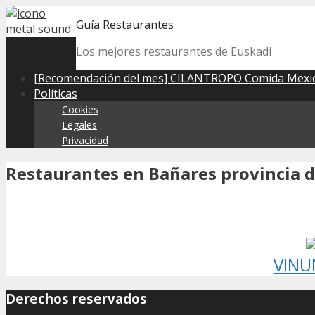
Skip
Guía Restaurantes
to
content
Los mejores restaurantes de Euskadi
[Recomendación del mes] CILANTROPO Comida Mexic
Políticas
Cookies
Legales
Privacidad
Restaurantes en Bañares provincia de
VINU
Derechos reservados