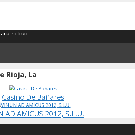
ana en Irun
 Rioja, La
Casino De Bañares
N AD AMICUS 2012, S.L.U.